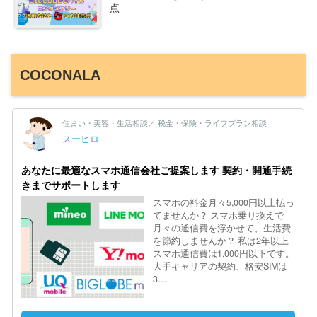
点
COCONALA